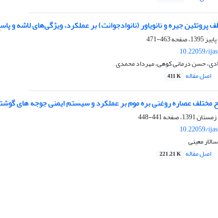
ف پروتئین جیره و نانویاور (نانوادجوانت) بر عملکرد، ویژگی‌های لاشه و پ
463-471
10.22059/ija
بادی، حسن درمانی کوهی، مهرداد محمدی
اصل مقاله
411 K
ح مختلف عصاره روغنی بره موم بر عملکرد و سیستم ایمنی جوجه های گوش
441-448
10.22059/ija
سالار معینی
اصل مقاله
221.21 K