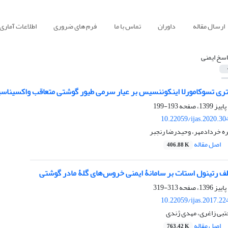
ارسال مقاله
داوران
تماس با ما
فرم های ضروری
اطلاعات آماری
اسخ ایمنی
کتری تسوکامورلا اینکوننسیس بر عیار سرمی طیور گوشتی متعاقب واکسیناسی
193-199
10.22059/ijas.2020.3
ره خردادمهر، وحیدرضا رنجبر
اصل مقاله
406.88 K
لف رتینول استات بر سامانۀ ایمنی خروس‌های گلۀ مادر گوشتی
313-319
10.22059/ijas.2017.2
تبی زاغری، مهدی ژندی
اصل مقاله
763.42 K