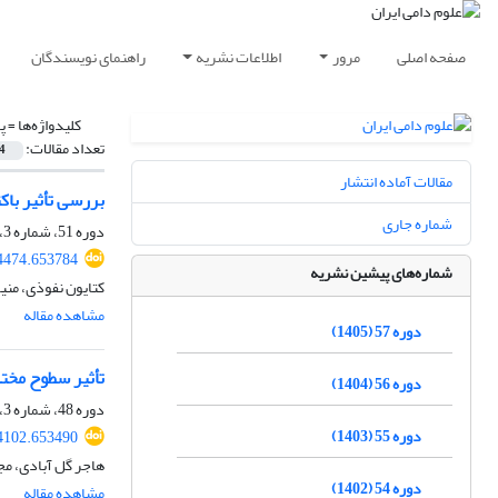
صفحه اصلی
مرور
اطلاعات نشریه
راهنمای نویسندگان
کلیدواژه‌ها =
پ
تعداد مقالات:
4
مقالات آماده انتشار
بررسی تأثیر با
شماره جاری
دوره 51، شماره 3، پاییز 1399، صفحه
04474.653784
شماره‌های پیشین نشریه
کتایون نفوذی، منی
مشاهده مقاله
دوره 57 (1405)
تأثیر سطوح مخت
دوره 56 (1404)
دوره 48، شماره 3، پاییز 1396، صفحه
دوره 55 (1403)
24102.653490
هاجر گل آبادی، مج
دوره 54 (1402)
مشاهده مقاله