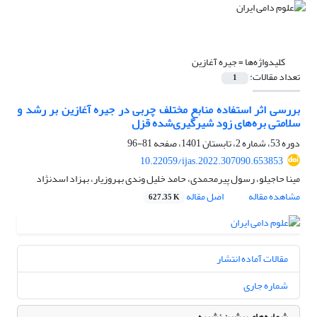
کلیدواژه‌ها =
جیره آغازین
تعداد مقالات:
1
بررسی اثر استفاده منابع مختلف چربی در جیره آغازین بر رشد و
سلامتی بره‌های زود شیرگیری‌شده ‏قزل
دوره 53، شماره 2، تابستان 1401، صفحه
81-96
10.22059/ijas.2022.307090.653853
مینا حاجیلو، رسول پیرمحمدی، حامد خلیل وندی بهروزیار، بهزاد اسدنژاد
مشاهده مقاله
اصل مقاله
627.35 K
مقالات آماده انتشار
شماره جاری
شماره‌های پیشین نشریه