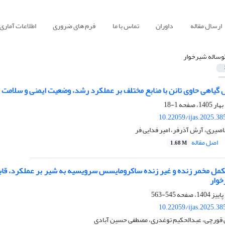
ارسال مقاله
داوران
تماس با ما
فرم های ضروری
اطلاعات آماری
وساله شیرخوار
ل گیاهی حاوی تانن با منابع مختلف بر عملکرد رشد، وضعیت ایمنی و سلامت
1-18
10.22059/ijas.2025.3
صیری، آرش آذرفر، امیر فدایی فر
اصل مقاله
1.68 M
کمل مخمر زنده و غیر زنده ساکرومایسس سرویسیه به شیر بر عملکرد، قابل
خوار
545-563
10.22059/ijas.2025.3
ی قورچی، عبدالحکیم توغدری، مصطفی حسین آبادی