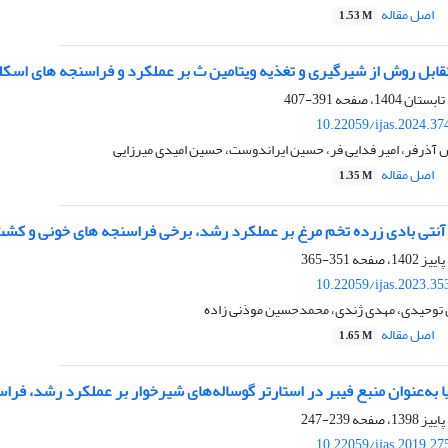
اصل مقاله
1.53 M
قابل روش از شیرگیری و تغذیه ویتامین ث بر عملکرد و فراسنجه های اسکل
391-407
10.22059/ijas.2024.3
 آذرفر، امیر فدایی فر، حسین ایراندوست، حسین امیدی میرزایی
اصل مقاله
1.35 M
ی آنتی بادی زرده تخم مرغ بر عملکرد رشد، برخی فراسنجه های خونی و ک
351-365
10.22059/ijas.2023.3
ن توحیدی، مهدی ژندی، محمدحسین موذنی زاده
اصل مقاله
1.65 M
ا به‌عنوان منبع فیبر در استارتر گوساله‌های شیرخوار بر عملکرد رشد، فر
239-247
10.22059/ijas.2019.2