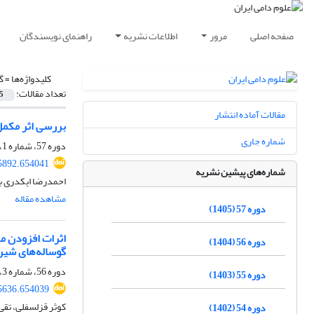
صفحه اصلی
مرور
اطلاعات نشریه
راهنمای نویسندگان
کلیدواژه‌ها =
گ
تعداد مقالات:
5
مقالات آماده انتشار
بررسی اثر مکم‫‬
شماره جاری
دوره 57، شماره 1، بهار 1405، صفحه
85892.654041
شماره‌های پیشین نشریه
احمدرضا ایکدری با
مشاهده مقاله
دوره 57 (1405)
اثرات افزودن م
دوره 56 (1404)
گوساله‌های شیر
دوره 56، شماره 3، پاییز 1404، صفحه
دوره 55 (1403)
85636.654039
کوثر قزلسفلی، تق
دوره 54 (1402)