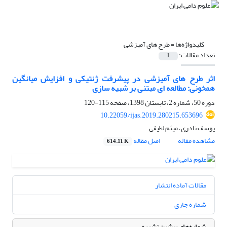
کلیدواژه‌ها =
طرح های آمیزشی
تعداد مقالات:
1
اثر طرح های آمیزشی در پیشرفت ژنتیکی و افزایش میانگین
همخونی: مطالعه ای مبتنی بر شبیه سازی
دوره 50، شماره 2، تابستان 1398، صفحه
115-120
10.22059/ijas.2019.280215.653696
یوسف نادری، میثم لطیفی
مشاهده مقاله
اصل مقاله
614.11 K
مقالات آماده انتشار
شماره جاری
شماره‌های پیشین نشریه