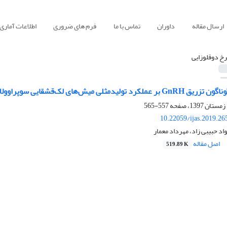
ارسال مقاله
داوران
تماس با ما
فرم های ضروری
اطلاعات آماری
رخ دوقلوزایی
ک‌قشقایی سوپراوولاسیون‌شده با eCG در شرایط پرورش عشایری
557-565
10.22059/ijas.2019.2
د حبیبی زاد، مهرداد معمار
اصل مقاله
519.89 K