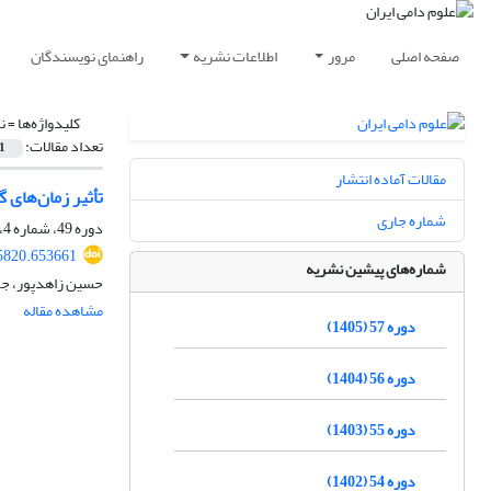
صفحه اصلی
مرور
اطلاعات نشریه
راهنمای نویسندگان
کلیدواژه‌ها =
ن
تعداد مقالات:
1
مقالات آماده انتشار
تأثیر زمان‌های گوناگون تزریق GnRH بر عملکرد تولیدمثلی میش‌های ل
شماره جاری
دوره 49، شماره 4، زمستان 1397، صفحه
65820.653661
شماره‌های پیشین نشریه
حسین زاهدپور، جوا
مشاهده مقاله
دوره 57 (1405)
دوره 56 (1404)
دوره 55 (1403)
دوره 54 (1402)