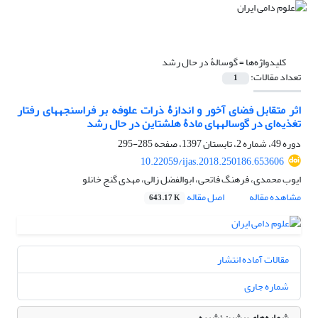
کلیدواژه‌ها =
گوسالۀ‌ در حال رشد
تعداد مقالات:
1
اثر متقابل فضای آخور و اندازۀ ذرات علوفه بر فراسنجه‎های رفتار
تغذیه‌ای در گوساله‎های مادۀ هلشتاین در حال رشد
دوره 49، شماره 2، تابستان 1397، صفحه
285-295
10.22059/ijas.2018.250186.653606
ایوب محمدی، فرهنگ فاتحی، ابوالفضل زالی، مهدی گنج خانلو
مشاهده مقاله
اصل مقاله
643.17 K
مقالات آماده انتشار
شماره جاری
شماره‌های پیشین نشریه