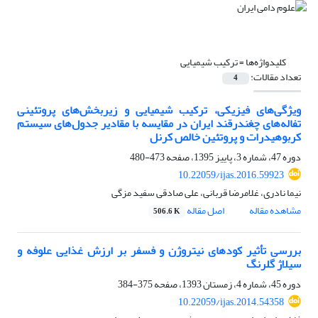
کلیدواژه‌ها =
ترکیب شیمیایی
تعداد مقالات:
4
ویژگی‌های فیزیکی، ترکیب شیمیایی و زیربخش‌های پروتئینی
تفاله‌های چغندرقند ایران در مقایسه با مقادیر جدول‌های سیستم
کربوهیدرات و پروتئین خالص کرنل
دوره 47، شماره 3، پاییز 1395، صفحه
473-480
10.22059/ijas.2016.59923
نیما نادری، غلامرضا قربانی، علی صادقی سفید مزگی
مشاهده مقاله
اصل مقاله
506.6 K
بررسی تأثیر کودهای نیتروژن و فسفر بر ارزش غذایی علوفه و
سیلاژ گلرنگ
دوره 45، شماره 4، زمستان 1393، صفحه
375-384
10.22059/ijas.2014.54358