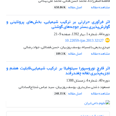
فاطمه اصغرزاده، محمد حسن فتحی، محمد علی بهدانی
مشاهده مقاله
اصل مقاله
658.86 K
اثر فرآوری حرارتی بر ترکیب شیمیایی، بخش‌های پروتئینی و
گوارش‌پذیری بستر جوجه‌های گوشتی
دوره 44، شماره 1، بهار 1392، صفحه
9-21
10.22059/ijas.2013.32127
مهدی بدیعی باغسیاه، یوسف روزبهان، حسن فضائلی، جواد رضائی
مشاهده مقاله
اصل مقاله
189.5 K
اثر قارچ نوروسپورا سیتوفیلا بر ترکیب شیمیایی،قابلیت هضم و
تجزیه‌پذیری تفاله چغندرقند
دوره 40، شماره 4، زمستان 1388
مسعود دشتی ساریدرق، یوسف روزبهان، سید عباس شجاع‌الساداتی
مشاهده مقاله
اصل مقاله
248.35 K