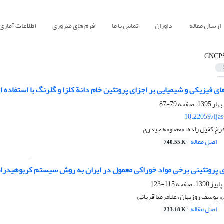
ارسال مقاله
داوران
تماس با ما
فرم های ضروری
اطلاعات آماری
CNCP
 فیزیکی و شیمیایی بر اجزای پروتئین خام دانة کلزا و گلرنگ با استفاده از مدل CNCPS و E
79-87
10.22059/ija
فرخ کفیل زاده، معصومه حیدری
اصل مقاله
740.55 K
پروتئینی برخی مواد خوراکی معمول در ایران به روش سیستم کربوهیدرات
115-123
، یوسف روزبهان، غلامرضا قربانی
اصل مقاله
233.18 K