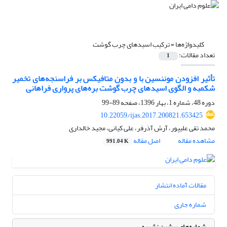
کلیدواژه‌ها =
ترکیب اسیدهای چرب گوشت
تعداد مقالات:
1
تأثیر افزودن موننسین با و بدون متافیکس بر فراسنجه‌های تخمیر
شکمبه و الگوی اسیدهای چرب گوشت بره‌های پرواری فراهانی
دوره 48، شماره 1، بهار 1396، صفحه
89-99
10.22059/ijas.2017.200821.653425
محمد تقی علیپور، آرش آذرفر، علی کیانی، مجید خالداری
مشاهده مقاله
اصل مقاله
991.04 K
مقالات آماده انتشار
شماره جاری
شماره‌های پیشین نشریه