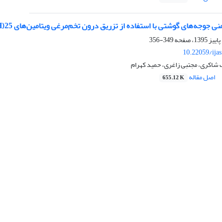
 جوجه‌های گوشتی با استفاده از تزریق درون تخم‌مرغی ویتامین‌های 25(OH) D3 و K3
349-356
10.22059/ija
 شاکری، مجتبی زاغری، حمید کهرام
اصل مقاله
655.12 K