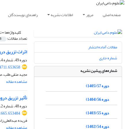
صفحه اصلی
مرور
اطلاعات نشریه
راهنمای نویسندگان
کلیدواژه‌ها =
ت
تعداد مقالات:
3
مقالات آماده انتشار
اثرات تزریق در
شماره جاری
دوره 49، شماره 4، زمستان 1397، صفحه
64711.653658
شماره‌های پیشین نشریه
مجید متقی طلب، م
مشاهده مقاله
دوره 57 (1405)
تأثیر تزریق در
دوره 56 (1404)
دوره 48، شماره 2، تابستان 1396، صفحه
دوره 55 (1403)
21665.653484
فریده عبدالعلی زا
دوره 54 (1402)
مشاهده مقاله