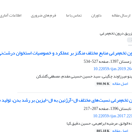
ارسال مقاله
داوران
تماس با ما
فرم های ضروری
اطلاعات آماری
زریق درون تخم‌مرغی
ون تخم‌مرغی منابع مختلف منگنز بر عملکرد و خصوصیات استخوان درشت‌ن
527-534
10.22059/ijas.2019.2
ینو میرزاوند چگینی، سید حسین حسینی مقدم، مصطفی گلشکن
اصل مقاله
990.96 K
ون تخم‌مرغی نسبت‌های مختلف ال-آرژنین به ال-لیزین بر رشد بدن، تولید
207-217
10.22059/ijas.2017.2
ده الوانق، مرضیه ابراهیمی، حسین دقیق کیا
اصل مقاله
805.18 K