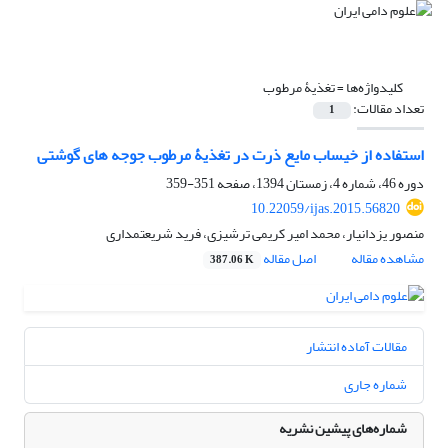
کلیدواژه‌ها =
تغذیۀ مرطوب
تعداد مقالات:
1
استفاده از خیساب مایع ذرت در تغذیۀ مرطوب جوجه های گوشتی
دوره 46، شماره 4، زمستان 1394، صفحه
351-359
10.22059/ijas.2015.56820
منصور یزدانیار، محمد امیر کریمی ترشیزی، فرید شریعتمداری
مشاهده مقاله
اصل مقاله
387.06 K
مقالات آماده انتشار
شماره جاری
شماره‌های پیشین نشریه