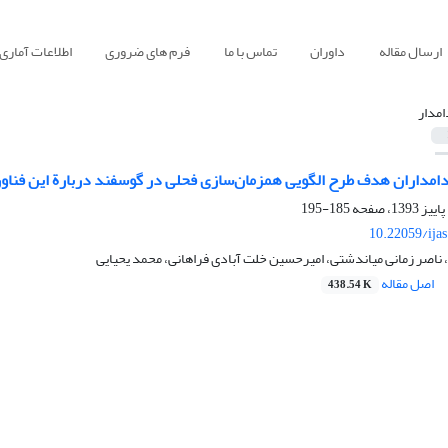
ارسال مقاله
داوران
تماس با ما
فرم های ضروری
اطلاعات آماری
امدار
مداران هدف طرح الگویی همزمان‌سازی فحلی در گوسفند دربارة این فناور
185-195
10.22059/ija
ناصر زمانی میاندشتی، امیرحسین خلت آبادی فراهانی، محمد یحیایی
اصل مقاله
438.54 K