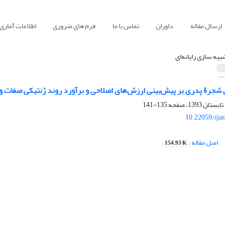
ارسال مقاله
داوران
تماس با ما
فرم های ضروری
اطلاعات آماری
بیه ‏سازی رایانه‌ای
ن شجرۀ پدری بر پیش‌بینی ارزش‌های اصلاحی و برآورد روند ژنتیکی صفات 
135-141
10.22059/ija
اصل مقاله
154.93 K