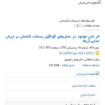
کلیدواژه‌ها =
پسماند کشمش
تعداد مقالات:
1
اثر تانن موجود در بخش‌های گوناگون پسماند کشمش بر ارزش
غذایی آن‌ها
دوره 44، شماره 4، زمستان 1392، صفحه
305-312
10.22059/ijas.2013.50372
زهرا سلطانی، داریوش علیپور
مشاهده مقاله
اصل مقاله
171.34 K
مقالات آماده انتشار
شماره جاری
شماره‌های پیشین نشریه