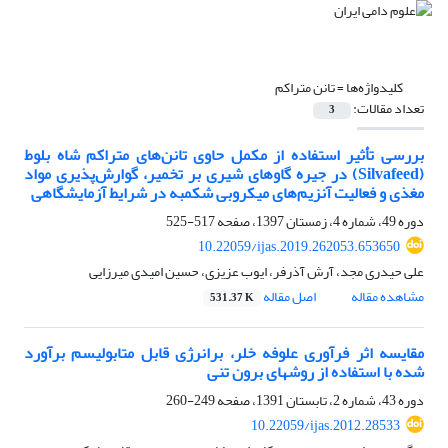
کلیدواژه‌ها =
تانن متراکم
تعداد مقالات:
3
بررسی تأثیر استفاده از مکمل حاوی تانن‌های متراکم شاه بلوط
(Silvafeed) در جیره گاوهای شیری بر تخمیر، گوارش‌پذیری مواد
مغذی و فعالیت آنزیم‌های میکروبی شکمبه در شرایط آزمایشگاهی
دوره 49، شماره 4، زمستان 1397، صفحه
517-525
10.22059/ijas.2019.262053.653650
علی حیدری مجد، آرش آذرفر، ایوب عزیزی، حسین امیدی میرزایی
مشاهده مقاله
اصل مقاله
531.37 K
مقایسه اثر فرآوری علوفه خلر، برانرژی قابل متابولیسم برآورد
شده با استفاده از روشهای برون تنی
دوره 43، شماره 2، تابستان 1391، صفحه
249-260
10.22059/ijas.2012.28533