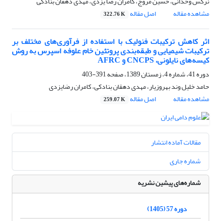
نرگس وحدانی، حسین مروج، کامران رضا یزدی، مهدی دهقان بنادکی
مشاهده مقاله
اصل مقاله
322.76 K
اثر کاهش ترکیبات فنولیک با استفاده از فرآوری‌های مختلف بر
ترکیبات شیمیایی و طبقه‌بندی پروتئین خام علوفه اسپرس به روش
کیسه‌های نایلونی، CNCPS و AFRC
دوره 41، شماره 4، زمستان 1389، صفحه
391-403
حامد خلیل وند بهروزیار، مهدی دهقان بنادکی، کامران رضایزدی
مشاهده مقاله
اصل مقاله
259.07 K
مقالات آماده انتشار
شماره جاری
شماره‌های پیشین نشریه
دوره 57 (1405)