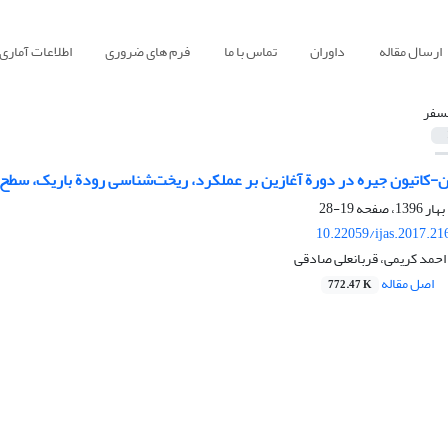
ارسال مقاله
داوران
تماس با ما
فرم های ضروری
اطلاعات آماری
سفر
یون-کاتیون جیره در دورة آغازین بر عملکرد، ریخت‌شناسی رودة باریک، س
19-28
10.22059/ijas.2017.2
احمد کریمی، قربانعلی صادقی
اصل مقاله
772.47 K