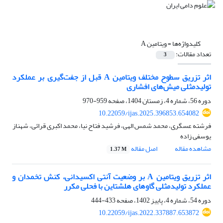
کلیدواژه‌ها =
ویتامین A
تعداد مقالات:
3
اثر تزریق سطوح مختلف ویتامین A قبل از جفت‌گیری بر عملکرد
تولیدمثلی میش‌های افشاری
دوره 56، شماره 4، زمستان 1404، صفحه
959-970
10.22059/ijas.2025.396853.654082
فرشته عسگری، محمد شمس الهی، فرشید فتاح نیا، محمد اکبری قرائی، شهناز
یوسفی زاده
مشاهده مقاله
اصل مقاله
1.37 M
اثر تزریق ویتامین A بر وضعیت آنتی اکسیدانی، کنش تخمدان و
عملکرد تولیدمثلی گاوهای هلشتاین با فحلی مکرر
دوره 54، شماره 4، پاییز 1402، صفحه
433-444
10.22059/ijas.2022.337887.653872