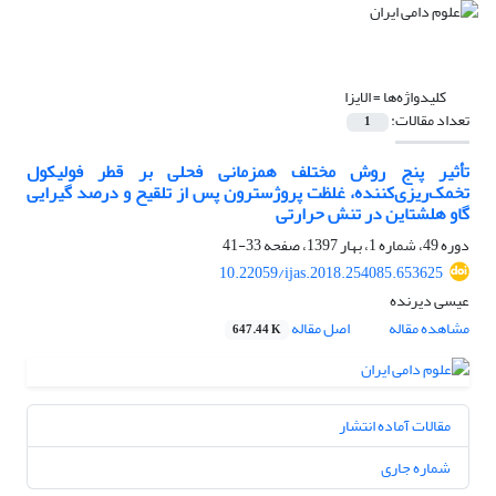
کلیدواژه‌ها =
الایزا
تعداد مقالات:
1
تأثیر پنج روش مختلف همزمانی فحلی بر قطر فولیکول
تخمک‌ریزی‌کننده، غلظت پروژسترون پس از تلقیح و درصد گیرایی
گاو هلشتاین در تنش حرارتی
دوره 49، شماره 1، بهار 1397، صفحه
33-41
10.22059/ijas.2018.254085.653625
عیسی دیرنده
مشاهده مقاله
اصل مقاله
647.44 K
مقالات آماده انتشار
شماره جاری