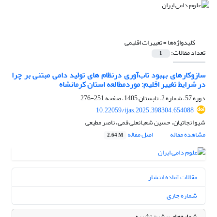
کلیدواژه‌ها =
تغییرات اقلیمی
تعداد مقالات:
1
سازوکارهای بهبود تاب‌آوری درنظام های تولید دامی مبتنی بر چرا
در شرایط تغییر اقلیم: موردمطالعه استان کرمانشاه
دوره 57، شماره 2، تابستان 1405، صفحه
251-276
10.22059/ijas.2025.398304.654088
شیوا نجاتیان، حسین شعبانعلی فمی، ناصر مطیعی
مشاهده مقاله
اصل مقاله
2.64 M
مقالات آماده انتشار
شماره جاری
شماره‌های پیشین نشریه