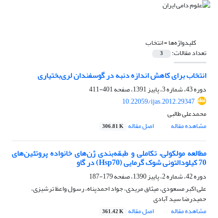
کلیدواژه‌ها =
انتخاب
تعداد مقالات:
3
انتخاب برای کاهش اندازه دنبه در گوسفندان لری‌بختیاری
دوره 43، شماره 3، پاییز 1391، صفحه
401-411
10.22059/ijas.2012.29347
محمدعلی طالبی
مشاهده مقاله
اصل مقاله
306.81 K
مطالعه مولکولی، تکاملی و طبقه‌بندی ژن‌های خانواده پروتئین‌های
70 کیلودالتونی شوک گرمایی (Hsp70) در گاو
دوره 42، شماره 2، پاییز 1390، صفحه
179-187
علی اکبر مسعودی، میثاق مریدی، جواد احمدپناه، رسول واعظ ترشیزی،
حمیدرضا سید آبادی
مشاهده مقاله
اصل مقاله
361.42 K