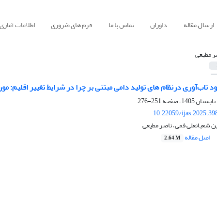
ارسال مقاله
داوران
تماس با ما
فرم های ضروری
اطلاعات آماری
ر مطیعی
د تاب‌آوری درنظام های تولید دامی مبتنی بر چرا در شرایط تغییر اقلیم: مو
251-276
10.22059/ijas.2025.3
ن شعبانعلی فمی، ناصر مطیعی
اصل مقاله
2.64 M