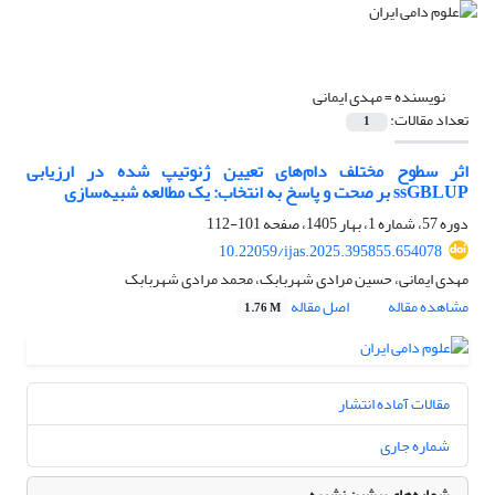
نویسنده =
مهدی ایمانی
تعداد مقالات:
1
اثر سطوح مختلف دام‌های تعیین ژنوتیپ شده در ارزیابی
ssGBLUP بر صحت و پاسخ به انتخاب: یک مطالعه شبیه‌سازی
دوره 57، شماره 1، بهار 1405، صفحه
101-112
10.22059/ijas.2025.395855.654078
مهدی ایمانی، حسین مرادی شهربابک، محمد مرادی شهربابک
مشاهده مقاله
اصل مقاله
1.76 M
مقالات آماده انتشار
شماره جاری
شماره‌های پیشین نشریه