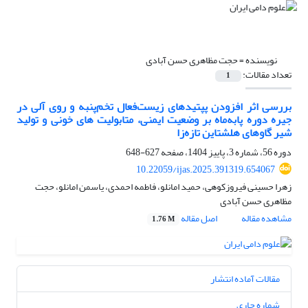
نویسنده =
حجت مظاهری حسن آبادی
تعداد مقالات:
1
بررسی اثر افزودن پپتیدهای زیست‌فعال تخم‌پنبه و روی آلی در
جیره دوره پابه‌ماه بر وضعیت ایمنی، متابولیت های خونی و تولید
شیر گاوهای هلشتاین تازه‌زا
دوره 56، شماره 3، پاییز 1404، صفحه
627-648
10.22059/ijas.2025.391319.654067
زهرا حسینی فیروزکوهی، حمید امانلو، فاطمه احمدی، یاسمن امانلو، حجت
مظاهری حسن آبادی
مشاهده مقاله
اصل مقاله
1.76 M
مقالات آماده انتشار
شماره جاری