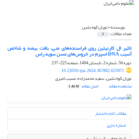
نویسنده =
توران کوه نشین
تعداد مقالات:
1
تاثیر ال کارنیتین روی فراسنجه‌های منی، بافت بیضه و شاخص
آسیب DNA اسپرم در خروس‌های مسن سویه راس
دوره 56، شماره 2، تابستان 1404، صفحه
225-237
10.22059/ijas.2024.367802.653971
توران کوه نشین، سعید محمدزاده، مسیب امیری
مشاهده مقاله
اصل مقاله
1.46 M
مقالات آماده انتشار
شماره جاری
شماره‌های پیشین نشریه