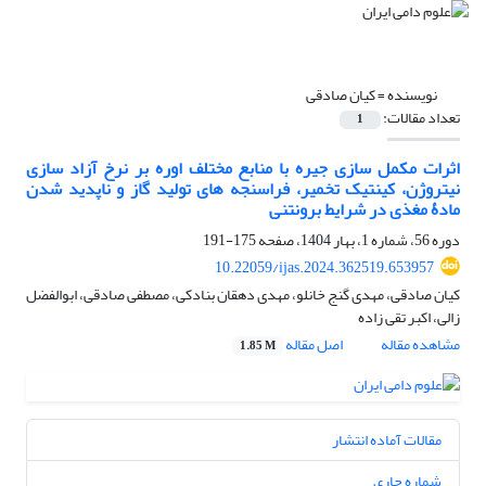
نویسنده =
کیان صادقی
تعداد مقالات:
1
اثرات مکمل سازی جیره با منابع مختلف اوره بر نرخ آزاد سازی
نیتروژن، کینتیک تخمیر، فراسنجه های تولید گاز و ناپدید شدن
مادۀ مغذی در شرایط برونتنی
دوره 56، شماره 1، بهار 1404، صفحه
175-191
10.22059/ijas.2024.362519.653957
کیان صادقی، مهدی گنج خانلو، مهدی دهقان بنادکی، مصطفی صادقی، ابوالفضل
زالی، اکبر تقی زاده
مشاهده مقاله
اصل مقاله
1.85 M
مقالات آماده انتشار
شماره جاری