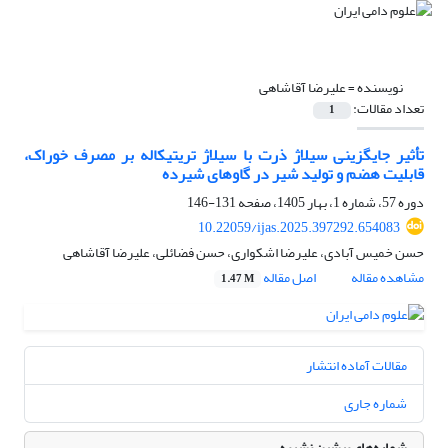
نویسنده =
علیرضا آقاشاهی
تعداد مقالات:
1
تأثیر جایگزینی سیلاژ ذرت با سیلاژ تریتیکاله بر مصرف خوراک،
قابلیت هضم و تولید شیر در گاوهای شیرده
دوره 57، شماره 1، بهار 1405، صفحه
131-146
10.22059/ijas.2025.397292.654083
حسن خمیس آبادی، علیرضا اشکواری، حسن فضائلی، علیرضا آقاشاهی
مشاهده مقاله
اصل مقاله
1.47 M
مقالات آماده انتشار
شماره جاری
شماره‌های پیشین نشریه