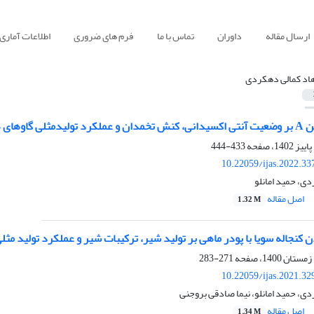
ارسال مقاله
داوران
تماس با ما
فرم های ضروری
اطلاعات آماری
اد کمالی دهکردی
 با فحلی مکرر
433-444
10.22059/ijas.2022.3
ی، حمید امانلو
اصل مقاله
1.32 M
ن کنجاله سویا با پودر ماهی بر تولید شیر، ترکیبات شیر و عملکرد تولید مثل
271-283
10.22059/ijas.2021.3
ی، حمید امانلو، نیما صادقی بروجنی
اصل مقاله
1.34 M