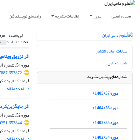
صفحه اصلی
مرور
اطلاعات نشریه
راهنمای نویسندگان
نویسنده =
فره
تعداد مقالات:
2
مقالات آماده انتشار
اثر تزریق ویتامین A بر وضعیت آنتی اکسیدانی، کنش تخمدان و عملکرد تولیدمثلی گاوهای هلشتاین
شماره جاری
دوره 54، شماره 4، پاییز 1402، صفحه
37887.653872
شماره‌های پیشین نشریه
فرهاد کمالی دهکرد
مشاهده مقاله
دوره 57 (1405)
اثر جایگزین‌کرد
دوره 56 (1404)
دوره 52، شماره 4، زمستان 1400، صفحه
دوره 55 (1403)
29251.653844
فرهاد کمالی دهکرد
دوره 54 (1402)
مشاهده مقاله