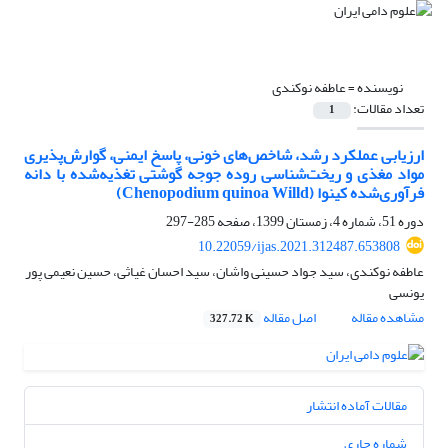
نویسنده =
عاطفه نوکندی
تعداد مقالات:
1
ارزیابی عملکرد رشد، شاخص‌های خونی، پاسخ ایمنی، گوارش‌پذیری
مواد مغذی و ریخت‌شناسی ‏روده جوجه گوشتی تغذیه‌شده با دانه
فرآوری‌شده کینوا (‏Chenopodium quinoa Willd‏)‏
دوره 51، شماره 4، زمستان 1399، صفحه
285-297
10.22059/ijas.2021.312487.653808
عاطفه نوکندی، سید جواد حسینی واشان، سید احسان غیاثی، حسین نعیمی پور
یونسی
مشاهده مقاله
اصل مقاله
327.72 K
مقالات آماده انتشار
شماره جاری