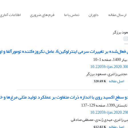
ارسال مقاله
داوران
تماس با ما
فرم های ضروری
اطلاعات آماری
ود برزگر
رات سرمی اینترلوکین‌6، عامل نکروزه‌کننده تومورآلفا و اوکلودنس‌1 ‏در مرغ مادر گوشتی
1-10
10.22059/ijas.2020.3
، مجتبی زاغری، مسعود برزگر
اصل مقاله
320.69 K
 دو سطح اکسید روی با اندازه ذرات متفاوت بر عملکرد تولید مثلی مرغ‌ها و 
129-137
10.22059/ijas.2020.2
بی زاغری، مهدی ژندی، مصطفی صادقی
اصل مقاله
612.02 K