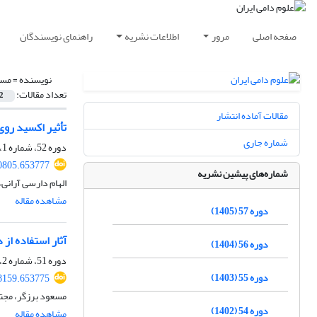
صفحه اصلی
مرور
اطلاعات نشریه
راهنمای نویسندگان
نویسنده =
مسع
تعداد مقالات:
2
مقالات آماده انتشار
تأثیر اکسید روی فعال‌شده بر تغیی
شماره جاری
دوره 52، شماره 1، بهار 1400، صفحه
00805.653777
شماره‌های پیشین نشریه
الهام دارسی آرانی
مشاهده مقاله
دوره 57 (1405)
آثار استفاده از
دوره 56 (1404)
دوره 51، شماره 2، تابستان 1399، صفحه
دوره 55 (1403)
98159.653775
مسعود برزگر، مجت
دوره 54 (1402)
مشاهده مقاله