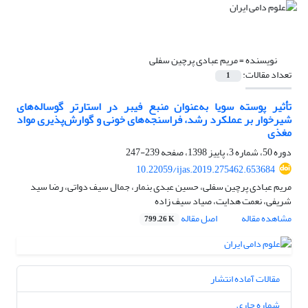
نویسنده =
مریم عبادی پرچین سفلی
تعداد مقالات:
1
تأثیر پوسته سویا به‌عنوان منبع فیبر در استارتر گوساله‌های
شیرخوار بر عملکرد رشد، فراسنجه‌های خونی و گوارش‌پذیری مواد
مغذی
دوره 50، شماره 3، پاییز 1398، صفحه
239-247
10.22059/ijas.2019.275462.653684
مریم عبادی پرچین سفلی، حسین عبدی بنمار، جمال سیف دواتی، رضا سید
شریفی، نعمت هدایت، صیاد سیف زاده
مشاهده مقاله
اصل مقاله
799.26 K
مقالات آماده انتشار
شماره جاری