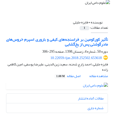
نویسنده =
فایزه جلیلی
تعداد مقالات:
1
تأثیر کورکومین بر فراسنجه‌های کیفی و باروری اسپرم خروس‌های
مادرگوشتی پس از یخ‌گشایی
دوره 50، شماره 4، زمستان 1398، صفحه
295-306
10.22059/ijas.2018.252502.653618
فایزه جلیلی، احمد زارع شحنه، سعید زین الدینی، علیرضا یوسفی، امین کاظمی
زاده
مشاهده مقاله
اصل مقاله
1.08 M
مقالات آماده انتشار
شماره جاری