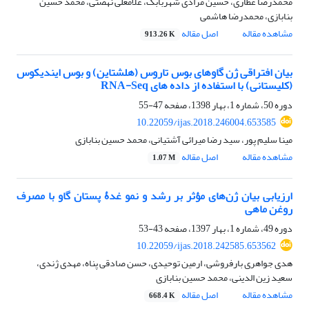
محمدرضا عطاری، حسین مرادی شهربابک، غلامعلی نهضتی، محمد حسین
بنابازی، محمدرضا هاشمی
مشاهده مقاله
اصل مقاله
913.26 K
بیان افتراقی ژن گاوهای بوس تاروس (هلشتاین) و بوس ایندیکوس
(کلیستانی) با استفاده از داده های RNA-Seq
دوره 50، شماره 1، بهار 1398، صفحه
47-55
10.22059/ijas.2018.246004.653585
مینا سلیم پور، سید رضا میرائی آشتیانی، محمد حسین بنابازی
مشاهده مقاله
اصل مقاله
1.07 M
ارزیابی بیان ژن‌های مؤثر بر رشد و نمو غدۀ پستان گاو با مصرف
روغن ماهی
دوره 49، شماره 1، بهار 1397، صفحه
43-53
10.22059/ijas.2018.242585.653562
هدی جواهری بارفروشی، ارمین توحیدی، حسن صادقی پناه، مهدی ژندی،
سعید زین الدینی، محمد حسین بنابازی
مشاهده مقاله
اصل مقاله
668.4 K