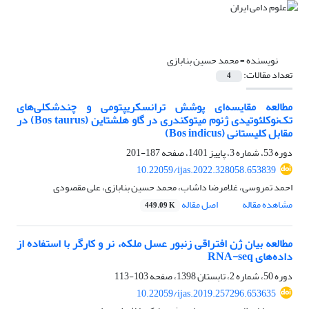
نویسنده =
محمد حسین بنابازی
تعداد مقالات:
4
مطالعه مقایسه‌ای پوشش ترانسکریپتومی و چندشکلی‌های
تک‌نوکلئوتیدی ژنوم میتوکندری در گاو ‏هلشتاین (‏Bos taurus‏) در
مقابل کلیستانی (‏Bos indicus‏)‏
دوره 53، شماره 3، پاییز 1401، صفحه
187-201
10.22059/ijas.2022.328058.653839
احمد تمروسی، غلامرضا داشاب، محمد حسین بنابازی، علی مقصودی
مشاهده مقاله
اصل مقاله
449.09 K
مطالعه بیان ژن افتراقی زنبور عسل ملکه، نر و کارگر با استفاده از
داده‌های RNA-seq
دوره 50، شماره 2، تابستان 1398، صفحه
103-113
10.22059/ijas.2019.257296.653635