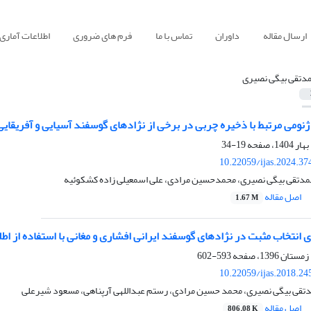
ارسال مقاله
داوران
تماس با ما
فرم های ضروری
اطلاعات آماری
دتقی بیگی نصیری
نومی مرتبط با ذخیره چربی در برخی از نژادهای گوسفند آسیایی و آفریقایی
19-34
10.22059/ijas.2024.3
دتقی بیگی نصیری، محمدحسین مرادی، علی اسمعیلی زاده کشکوئیه
اصل مقاله
1.67 M
ی انتخاب مثبت در نژاد‌های گوسفند ایرانی افشاری و مغانی با استفاده از اطل
593-602
10.22059/ijas.2018.2
تقی بیگی نصیری، محمد حسین مرادی، رستم عبداللهی آرپناهی، مسعود شیرعلی
اصل مقاله
806.08 K