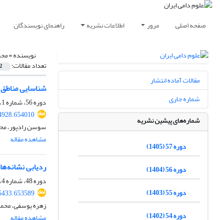
صفحه اصلی
مرور
اطلاعات نشریه
راهنمای نویسندگان
نویسنده =
محم
تعداد مقالات:
2
مقالات آماده انتشار
شناسایی مناطق ژ
شماره جاری
دوره 56، شماره 1، بهار 1404، صفحه
74928.654010
شماره‌های پیشین نشریه
سوسن رادپور، محم
مشاهده مقاله
دوره 57 (1405)
ردیابی نشانه‌ها
دوره 56 (1404)
دوره 48، شماره 4، زمستان 1396، صفحه
دوره 55 (1403)
45433.653589
زهره یوسفی، محمد
دوره 54 (1402)
مشاهده مقاله