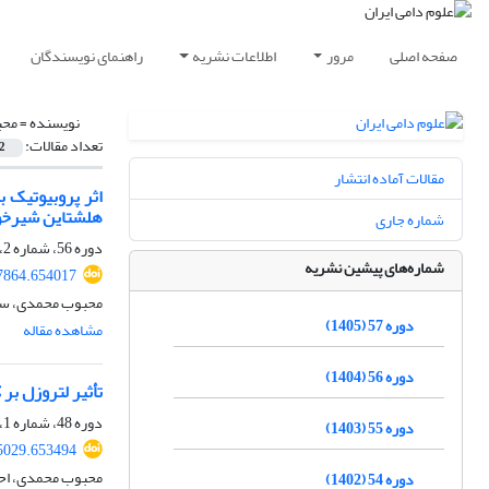
صفحه اصلی
مرور
اطلاعات نشریه
راهنمای نویسندگان
نویسنده =
محب
تعداد مقالات:
2
مقالات آماده انتشار
هلشتاین شیرخو
شماره جاری
دوره 56، شماره 2، تابستان 1404، صفحه
شماره‌های پیشین نشریه
77864.654017
محبوب محمدی، سعی
دوره 57 (1405)
مشاهده مقاله
دوره 56 (1404)
تأثیر لتروزل ب
دوره 48، شماره 1، بهار 1396، صفحه
دوره 55 (1403)
25029.653494
محبوب محمدی، احم
دوره 54 (1402)