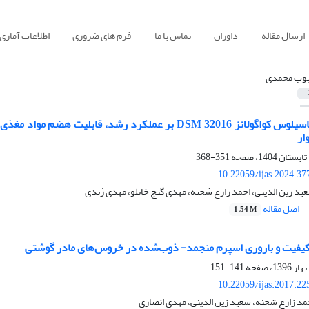
ارسال مقاله
داوران
تماس با ما
فرم های ضروری
اطلاعات آماری
وب محمدی
اثر پروبیوتیک باسیلوس کواگولانز DSM 32016 بر عملکرد 
ار
351-368
10.22059/ijas.2024.3
د زین الدینی، احمد زارع شحنه، مهدی گنج خانلو، مهدی ژندی
اصل مقاله
1.54 M
ر کیفیت و باروری اسپرم‌ منجمد- ذوب‌شده در خروس‌های مادر گوشتی
141-151
10.22059/ijas.2017.2
د زارع شحنه، سعید زین الدینی، مهدی انصاری