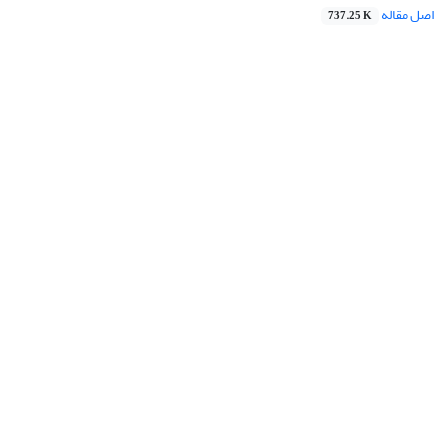
اصل مقاله
737.25 K