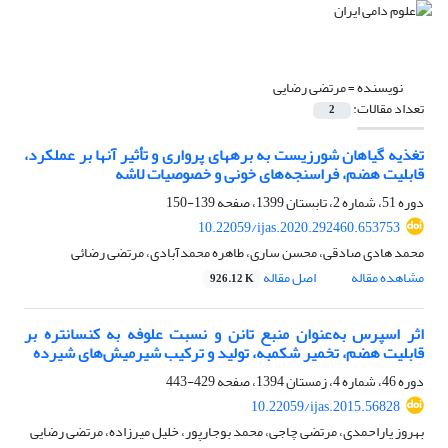
نویسنده =
مرتضی رضایی
تعداد مقالات:
2
تغذیه گیاهان شورزیست به بره‎های پرواری و تأثیر آنها بر عملکرد،
قابلیت هضم، فراسنجه‌های خونی و خصوصیات لاشه
دوره 51، شماره 2، تابستان 1399، صفحه
139-150
10.22059/ijas.2020.292460.653753
محمد هادی صادقی، محسن ساری، طاهره محمدآبادی، مرتضی رضائی
مشاهده مقاله
اصل مقاله
926.12 K
اثر اسپرس به‌عنوان منبع تانن و نسبت علوفه به کنسانتره بر
قابلیت هضم، تخمیر شکمبه، تولید و ترکیب شیرمیش‌های شیرده
دوره 46، شماره 4، زمستان 1394، صفحه
429-443
10.22059/ijas.2015.56828
بهروز یاراحمدی، مرتضی چاجی، محمد بوجارپور، خلیل میرزاده، مرتضی رضایی