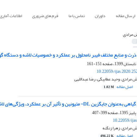
ارسال مقاله
داوران
تماس با ما
فرم های ضروری
اطلاعات آماری
 مرادی
151-161
10.22059/ijas.2020.2
 مرادی، وحید عطابیگی، رضا عبداللهی
اصل مقاله
1.02 M
ین و تأثیر آن بر عملکرد، ویژگی‌های لاشه و متابولیت‌های خونی در جوجه‌های گوشتی
399-407
10.22059/ija
ش مرادی، زهرا زنگنه
اصل مقاله
496.22 K