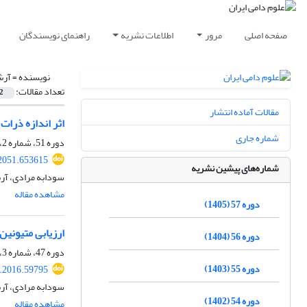
صفحه اصلی
مرور
اطلاعات نشریه
راهنمای نویسندگان
نویسنده =
آرش
تعداد مقالات:
2
مقالات آماده انتشار
اثر اندازه ذرات‎ ‎ذرت و منابع مختلف فیبر نامحلول بر عملکرد و خصوصیات لاشه و دستگاه گوارش ‏جوجه‌های گوشتی
شماره جاری
دوره 51، شماره 2، تابستان 1399، صفحه
52051.653615
شماره‌های پیشین نشریه
سودابه مرادی، آرش
مشاهده مقاله
دوره 57 (1405)
ارزیابی متیونین گیاهی به‌عنوان جایگزین DL- متیون
دوره 56 (1404)
دوره 47، شماره 3، پاییز 1395، صفحه
دوره 55 (1403)
s.2016.59795
سودابه مرادی، آر
دوره 54 (1402)
مشاهده مقاله