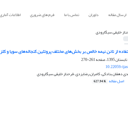
ارسال مقاله
داوران
تماس با ما
فرم های ضروری
اطلاعات آماری
ناز خلیقی سیگارودی
تفاده از تانن نیمه خالص بر بخش‌های مختلف پروتئین کنجاله‌های سویا و کلزا در س
261-270
10.22059/ija
ی دهقان بنادکی، کامران رضایزدی، فرحناز خلیقی سیگارودی
اصل مقاله
627.94 K