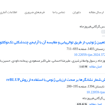
ارسال مقاله
داوران
تماس با ما
فرم های ضروری
اطلاعات آماری
س گرگانی فیروزجاه
تعیین ژنوتیپ از طریق توالی‌یابی و مقایسه آن با آرایه‌ی چندشکلی تک‌نوک
693-711
10.22059/ijas.2024.3
زجاه، رسول واعظ ترشیزی، علیرضا احسانی، علی اکبر مسعودی، پیمانه داودی، حسین ب
اصل مقاله
1.63 M
ش شمار نشانگرها بر صحت ارزیابی ژنومی با استفاده از روشrrBLUP
195-200
10.22059/ija
گرگانی فیروزجاه
اصل مقاله
420.42 K