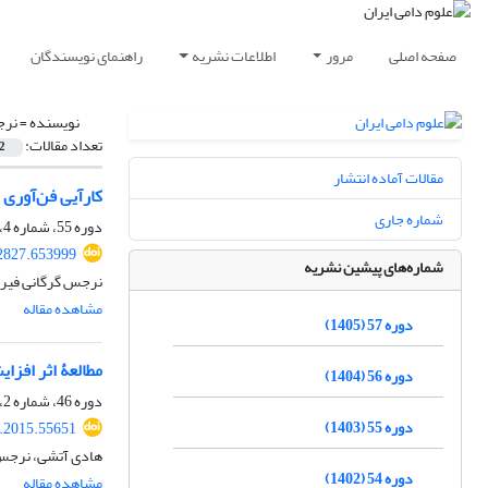
صفحه اصلی
مرور
اطلاعات نشریه
راهنمای نویسندگان
نویسنده =
نرج
تعداد مقالات:
2
مقالات آماده انتشار
کارآیی فن‌آوری 
شماره جاری
دوره 55، شماره 4، زمستان 1403، صفحه
72827.653999
شماره‌های پیشین نشریه
نرجس گرگانی فیرو
مشاهده مقاله
دوره 57 (1405)
مطالعۀ اثر افزای
دوره 56 (1404)
دوره 46، شماره 2، تابستان 1394، صفحه
دوره 55 (1403)
s.2015.55651
هادی آتشی، نرجس 
دوره 54 (1402)
مشاهده مقاله