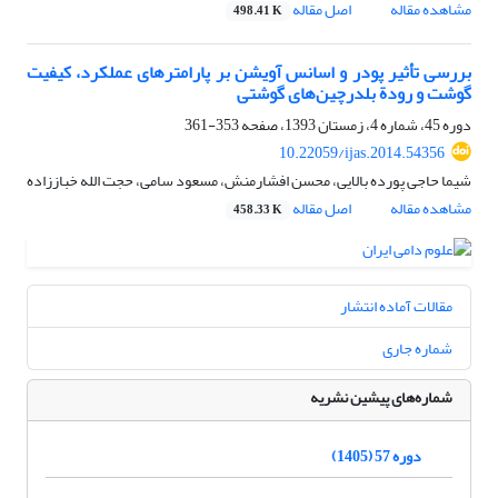
مشاهده مقاله
اصل مقاله
498.41 K
بررسی تأثیر پودر و اسانس آویشن بر پارامترهای عملکرد، کیفیت
گوشت و رودة بلدرچین‌های گوشتی
دوره 45، شماره 4، زمستان 1393، صفحه
353-361
10.22059/ijas.2014.54356
شیما حاجی پورده بالایی، محسن افشارمنش، مسعود سامی، حجت الله خباززاده
مشاهده مقاله
اصل مقاله
458.33 K
مقالات آماده انتشار
شماره جاری
شماره‌های پیشین نشریه
دوره 57 (1405)