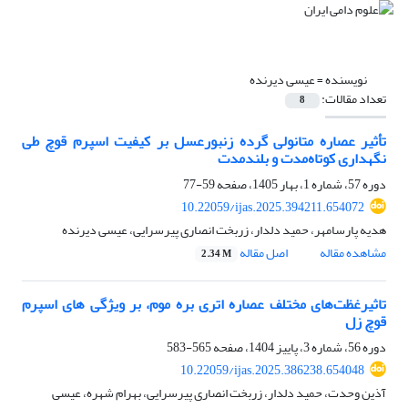
نویسنده =
عیسی دیرنده
تعداد مقالات:
8
تأثیر عصاره متانولی گرده زنبورعسل بر کیفیت اسپرم قوچ طی
نگهداری کوتاه‌مدت و بلندمدت
دوره 57، شماره 1، بهار 1405، صفحه
59-77
10.22059/ijas.2025.394211.654072
هدیه پارسامهر، حمید دلدار، زربخت انصاری پیرسرایی، عیسی دیرنده
مشاهده مقاله
اصل مقاله
2.34 M
تاثیرغظت‌های مختلف عصاره اتری بره موم، بر ویژگی های اسپرم
قوچ زل
دوره 56، شماره 3، پاییز 1404، صفحه
565-583
10.22059/ijas.2025.386238.654048
آذین وحدت، حمید دلدار، زربخت انصاری پیرسرایی، بهرام شهره، عیسی