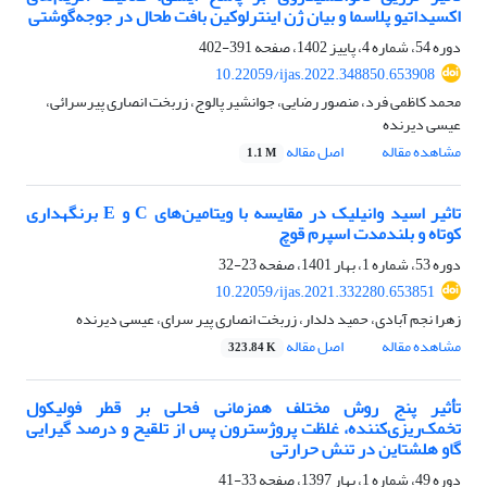
اکسیداتیو پلاسما و بیان ژن اینترلوکین بافت طحال در جوجه‌گوشتی
دوره 54، شماره 4، پاییز 1402، صفحه
391-402
10.22059/ijas.2022.348850.653908
محمد کاظمی فرد، منصور رضایی، جوانشیر پالوج، زربخت انصاری پیرسرائی،
عیسی دیرنده
مشاهده مقاله
اصل مقاله
1.1 M
تاثیر اسید وانیلیک در مقایسه با ویتامین‌های ‏C‏ و ‏E‏ برنگهداری
کوتاه و بلندمدت اسپرم قوچ
دوره 53، شماره 1، بهار 1401، صفحه
23-32
10.22059/ijas.2021.332280.653851
زهرا نجم آبادی، حمید دلدار، زربخت انصاری پیر سرای، عیسی دیرنده
مشاهده مقاله
اصل مقاله
323.84 K
تأثیر پنج روش مختلف همزمانی فحلی بر قطر فولیکول
تخمک‌ریزی‌کننده، غلظت پروژسترون پس از تلقیح و درصد گیرایی
گاو هلشتاین در تنش حرارتی
دوره 49، شماره 1، بهار 1397، صفحه
33-41