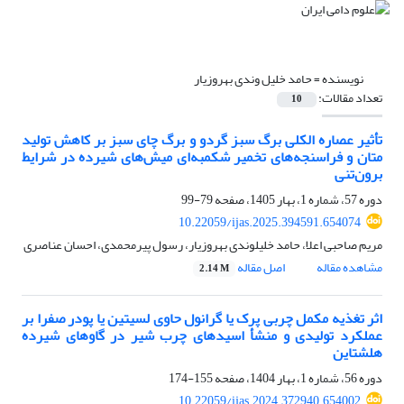
نویسنده =
حامد خلیل وندی بهروزیار
تعداد مقالات:
10
تأثیر عصاره الکلی برگ سبز گردو و برگ چای سبز بر کاهش تولید
متان و فراسنجه‌های تخمیر شکمبه‌ای میش‌های شیرده در شرایط
برون‌تنی
دوره 57، شماره 1، بهار 1405، صفحه
79-99
10.22059/ijas.2025.394591.654074
مریم صاحبی اعلا، حامد خلیلوندی بهروزیار، رسول پیرمحمدی، احسان عناصری
مشاهده مقاله
اصل مقاله
2.14 M
اثر تغذیه مکمل‌ چربی پرک یا گرانول حاوی لسیتین یا پودر صفرا بر
عملکرد تولیدی و منشأ اسیدهای چرب شیر در گاوهای شیرده
هلشتاین
دوره 56، شماره 1، بهار 1404، صفحه
155-174
10.22059/ijas.2024.372940.654002