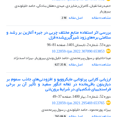
حمیدرضا تقیان، کامران رضایزدی، مهدی دهقان بنادکی، حامد خلیلوندی
بهروزیار
مشاهده مقاله
اصل مقاله
2 M
بررسی اثر استفاده منابع مختلف چربی در جیره آغازین بر رشد و
سلامتی بره‌های زود شیرگیری‌شده ‏قزل
دوره 53، شماره 2، تابستان 1401، صفحه
81-96
10.22059/ijas.2022.307090.653853
مینا حاجیلو، رسول پیرمحمدی، حامد خلیل وندی بهروزیار، بهزاد اسدنژاد
مشاهده مقاله
اصل مقاله
627.35 K
ارزیابی کارایی پرتوتابی مایکروویو و افزودنی‌های جاذب سموم بر
دیازینون باقی‌مانده در تفاله انگور ‏سفید و تأثیر آن بر برخی
فراسنجه‏های شکمبه‏ای در شرایط برون‌تنی
دوره 52، شماره 1، بهار 1400، صفحه
37-49
10.22059/ijas.2021.295469.653765
بهزاد پورمحمود، حامد خلیلوندی، رسول پیرمحمدی
مشاهده مقاله
اصل مقاله
765.06 K