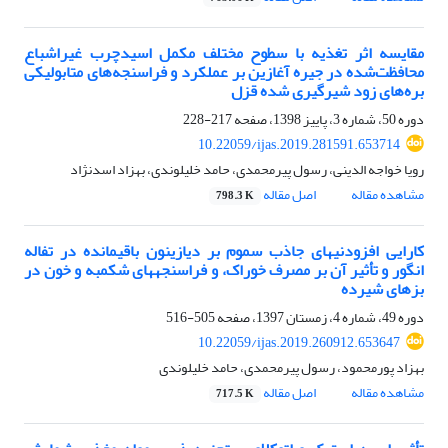
مقایسه اثر تغذیه با سطوح مختلف مکمل اسیدچرب غیراشباع
محافظت‌شده در جیره آغازین بر عملکرد و فراسنجه‌های متابولیکی
بره‌های زود شیرگیری شده قزل
دوره 50، شماره 3، پاییز 1398، صفحه
217-228
10.22059/ijas.2019.281591.653714
رویا خواجه الدینی، رسول پیرمحمدی، حامد خلیلوندی، بهزاد اسدنژاد
مشاهده مقاله
اصل مقاله
798.3 K
کارایی افزودنی‏های جاذب سموم بر دیازینون باقی‏مانده در تفاله
انگور و تأثیر آن بر مصرف خوراک، و فراسنجه‏های شکمبه و خون در
بزهای شیرده
دوره 49، شماره 4، زمستان 1397، صفحه
505-516
10.22059/ijas.2019.260912.653647
بهزاد پورمحمود، رسول پیرمحمدی، حامد خلیلوندی
مشاهده مقاله
اصل مقاله
717.5 K