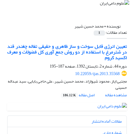
نویسنده =
محمد حسین شهیر
تعداد مقالات:
1
تعیین انرژی قابل سوخت و ساز ظاهری و حقیقی تفاله چغندر قند
در شترمرغ با استفاده از دو روش جمع آوری کل فضولات و معرف
اکسید کروم
دوره 44، شماره 2، تابستان 1392، صفحه
187-195
10.22059/ijas.2013.35568
مجتبی ایاز، محمود شیوازاد، محمد حسین شهیر، علی حاجی بابایی، سید عبداله
حسینی
مشاهده مقاله
اصل مقاله
186.12 K
مقالات آماده انتشار
شماره جاری