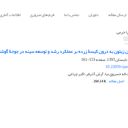
ارسال مقاله
داوران
تماس با ما
فرم های ضروری
اطلاعات آماری
ا خرمی
غن زیتون به درون کیسۀ زرده بر عملکرد رشد و توسعه سینه در جوجۀ گوشت
153-161
10.22059/ija
له خسروی نیا، آرش آذرفر، اکبر چراغی
اصل مقاله
260.14 K