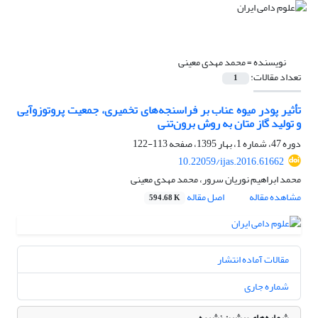
نویسنده =
محمد مهدی معینی
تعداد مقالات:
1
تأثیر پودر میوه عناب بر فراسنجه‌های تخمیری، جمعیت پروتوزوآیی
و تولید گاز متان به روش برون‌تنی
دوره 47، شماره 1، بهار 1395، صفحه
113-122
10.22059/ijas.2016.61662
محمد ابراهیم نوریان سرور، محمد مهدی معینی
مشاهده مقاله
اصل مقاله
594.68 K
مقالات آماده انتشار
شماره جاری
شماره‌های پیشین نشریه