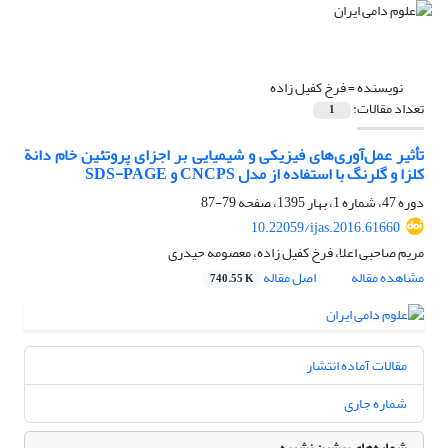
نویسنده =
فرخ کفیل زاده
تعداد مقالات:
1
تأثیر عمل‌آوری‌های فیزیکی و شیمیایی بر اجزای پروتئین خام دانة
کلزا و گلرنگ با استفاده از مدل CNCPS و SDS-PAGE
دوره 47، شماره 1، بهار 1395، صفحه
79-87
10.22059/ijas.2016.61660
مریم صاحبی اعلا، فرخ کفیل زاده، معصومه حیدری
مشاهده مقاله
اصل مقاله
740.55 K
مقالات آماده انتشار
شماره جاری
شماره‌های پیشین نشریه