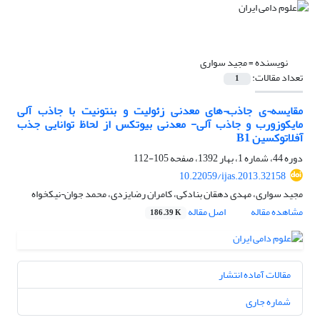
نویسنده =
مجید سواری
تعداد مقالات:
1
مقایسه¬ی جاذب¬های معدنی زئولیت و بنتونیت با جاذب آلی
مایکوزورب و جاذب آلی- معدنی بیوتکس از لحاظ توانایی جذب
آفلاتوکسین B1
دوره 44، شماره 1، بهار 1392، صفحه
105-112
10.22059/ijas.2013.32158
مجید سواری، مهدی دهقان بنادکی، کامران رضایزدی، محمد جوان¬نیکخواه
مشاهده مقاله
اصل مقاله
186.39 K
مقالات آماده انتشار
شماره جاری