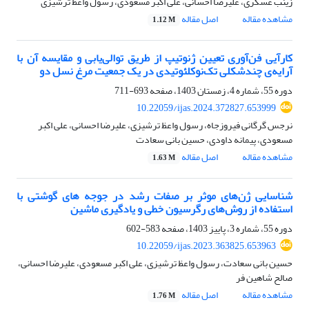
زینب عسگری، علیرضا احسانی، علی اکبر مسعودی، رسول واعظ ترشیزی
مشاهده مقاله
اصل مقاله
1.12 M
کارآیی فن‌آوری تعیین ژنوتیپ از طریق توالی‌یابی و مقایسه آن با
آرایه‌ی چندشکلی تک‌نوکلئوتیدی در یک جمعیت مرغ نسل دو
دوره 55، شماره 4، زمستان 1403، صفحه
693-711
10.22059/ijas.2024.372827.653999
نرجس گرگانی فیروزجاه، رسول واعظ ترشیزی، علیرضا احسانی، علی اکبر
مسعودی، پیمانه داودی، حسین بانی سعادت
مشاهده مقاله
اصل مقاله
1.63 M
شناسایی ژن‌های موثر بر صفات رشد در جوجه های گوشتی با
استفاده از روش‌های رگرسیون خطی و یادگیری ماشین
دوره 55، شماره 3، پاییز 1403، صفحه
583-602
10.22059/ijas.2023.363825.653963
حسین بانی سعادت، رسول واعظ ترشیزی، علی اکبر مسعودی، علیرضا احسانی،
صالح شاهین فر
مشاهده مقاله
اصل مقاله
1.76 M