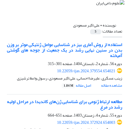
نویسنده =
علی اکبر مسعودی
تعداد مقالات:
5
استفاده از روش آماری بیز در شناسایی عوامل ژنتیکی موثر بر وزن
بدن در سنین نهایی رشد در یک جمعیت از جوجه های گوشتی
آمیخته
دوره 56، شماره 2، تابستان 1404، صفحه
301-315
10.22059/ijas.2024.379554.654021
زینب عسگری، علیرضا احسانی، علی اکبر مسعودی، رسول واعظ ترشیزی
مشاهده مقاله
اصل مقاله
1.84 M
مطالعه ارتباط ژنومی برای شناسایی ژن‌های کاندیدا در مراحل اولیه
رشد در مرغ
دوره 55، شماره 4، زمستان 1403، صفحه
651-664
10.22059/ijas.2024.372924.654003