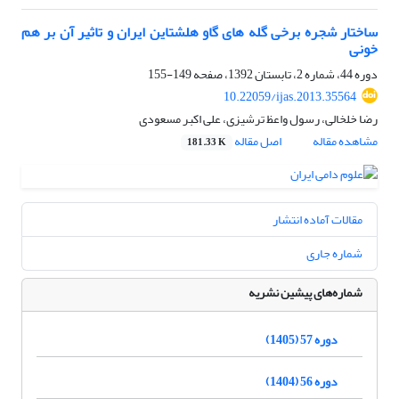
ساختار شجره برخی گله های گاو هلشتاین ایران و تاثیر آن بر هم
خونی
دوره 44، شماره 2، تابستان 1392، صفحه
149-155
10.22059/ijas.2013.35564
رضا خلخالی، رسول واعظ ترشیزی، علی اکبر مسعودی
مشاهده مقاله
اصل مقاله
181.33 K
مقالات آماده انتشار
شماره جاری
شماره‌های پیشین نشریه
دوره 57 (1405)
دوره 56 (1404)