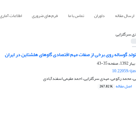
ارسال مقاله
داوران
تماس با ما
فرم های ضروری
اطلاعات آماری
ی سرگلزایی
تولد گوساله روی برخی از صفات مهم اقتصادی گاوهای هلشتاین در ایران
35-43
10.22059/ija
 محمد رکوعی، مهدی سرگلزایی، احمد مقیمی اسفندآبادی
اصل مقاله
267.82 K