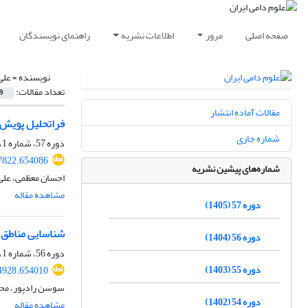
صفحه اصلی
مرور
اطلاعات نشریه
راهنمای نویسندگان
نویسنده =
علی
تعداد مقالات:
9
مقالات آماده انتشار
فراتحلیل پویش 
شماره جاری
دوره 57، شماره 1، بهار 1405، صفحه
97822.654086
شماره‌های پیشین نشریه
احسان معظمی، علی 
مشاهده مقاله
دوره 57 (1405)
شناسایی مناطق ژ
دوره 56 (1404)
دوره 56، شماره 1، بهار 1404، صفحه
دوره 55 (1403)
74928.654010
سوسن رادپور، محم
دوره 54 (1402)
مشاهده مقاله