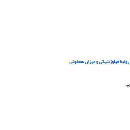
وابط ‏فیلوژنتیکی و میزان همخونی
یی