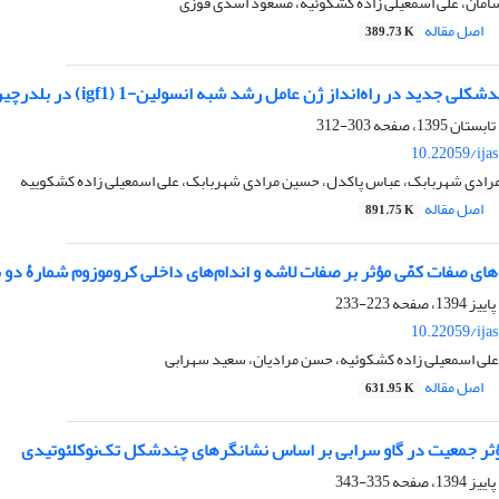
سامان، علی اسمعیلی زاده کشکوئیه، مسعود اسدی فوزی
اصل مقاله
389.73 K
 در راه‌انداز ژن عامل رشد شبه انسولین-1 (igf1) در بلدرچین ژاپنی به روش PCR-SSCP
303-312
10.22059/ija
 مرادی شهربابک، عباس پاکدل، حسین مرادی شهربابک، علی اسمعیلی زاده کشکوییه
اصل مقاله
891.75 K
های صفات کمّی مؤثر بر صفات لاشه و اندام‌های داخلی کروموزوم شمارۀ دو 
223-233
10.22059/ija
علی اسمعیلی زاده کشکوئیه، حسن مرادیان، سعید سهرابی
اصل مقاله
631.95 K
مؤثر جمعیت در گاو سرابی بر اساس نشانگرهای چندشکل تک‌نوکلئوتیدی
335-343