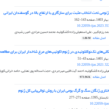
نومی تحت انتخاب مثبت برای سازگاری با ارتفاع بالا در گوسفندان ایرانی
143-162
10.22059/ijas.2023.3
حمد رزم کبیر، علی اسمعیلی زاده کشکوئیه، محمدحسین مرادی، امیر رشیدی
اصل مقاله
1.86 M
‌های تک‌نوکلئوتیدی در ژنوم اکوتیپ‌های مرغ شاخدار ایران برای مطالعه ر
43-51
10.22059/ijas.2021.3
عیلی زاده کشکوئیه، احمد آیت اللهی مهرجردی، حجت اسداله پور نعنایی، حامد خراتی کوپا
اصل مقاله
973.96 K
اری ژنگان سگ و گرگ بومی ایران با روش توالی‌یابی کل ژنوم
271-277
10.22059/ija