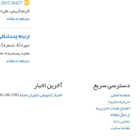
s.2015.56427
کریم کریمی، علی 
مشاهده مقاله
ارتباط چندشکلی تک نوکلئوتیدی C>T از ژن OPN
دوره 42، شماره 3، زمستان 1390، صفحه
مجید پسندیده، مح
مشاهده مقاله
دسترسی سریع
آخرین اخبار
صفحه اصلی
امتیاز تشویقی داوران مجله
1393-09-01
درباره نشریه
اعضای هیات تحریریه
ارسال مقاله
تماس با ما
نقشه سایت