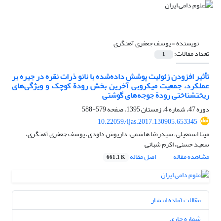
نویسنده =
یوسف جعفری آهنگری
تعداد مقالات:
1
تأثیر افزودن زئولیت پوشش داده‌شده با نانو ذرات نقره در جیره بر
عملکرد، جمعیت میکروبی آخرین بخش رودة کوچک و ویژگی‌های
ریختشناختی رودة جوجه‌های گوشتی
دوره 47، شماره 4، زمستان 1395، صفحه
579-588
10.22059/ijas.2017.130905.653345
مینا اسمعیلی، سیدرضا هاشمی، داریوش داودی، یوسف جعفری آهنگری،
سعید حسنی، اکرم شبانی
مشاهده مقاله
اصل مقاله
661.1 K
مقالات آماده انتشار
شماره جاری